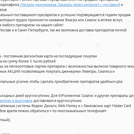
силденафила
,
Магазин дженериков. Заказать через интернет с доставкой
и
атов
циальным поставщиком препаратов и успешно подтверждается годами продаж
 которым трудно произнести название Виагра или Сиалис в аптеке вслух,
 любого препаратан на нашем сайте!
Москве и в Санкт-Петербурге, так же возможна доставка препаратов почтой
%
- постоянная дисконтная карта на последующие покупки
а на сумму более 5 тысяч рублей
 на мелкооптовые партии препарата с возможностью выписки товарного чек
личные АКЦИИ позволяющие покупать дженерики Левитры, Сиалиса и
мальные усилия, чтобы сделать приобретение препаратов удобным для
ыходных дней круглосуточно. Для VIP клиентов: Сиалис и другие препараты дл
 аптеке в ярославле
доставляются круглосуточно
атежные системы Яндекс Деньги, Web Money и с банковских карт Master Card
юбое время можно обратиться
»
по многоканальным телефонам:
тный),