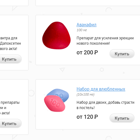
Аванафил
100 мг
евитра для
Препарат для усиления эрекции
 Дапоксетин
нового поколения!
вого акта!
от 200
Р
Купить
Купить
Набор для влюбленных
(10х100 мг)
 препараты
Набор для двоих, добавь страсти
ии и
в постель!
 акта!
от 120
Р
Купить
Купить