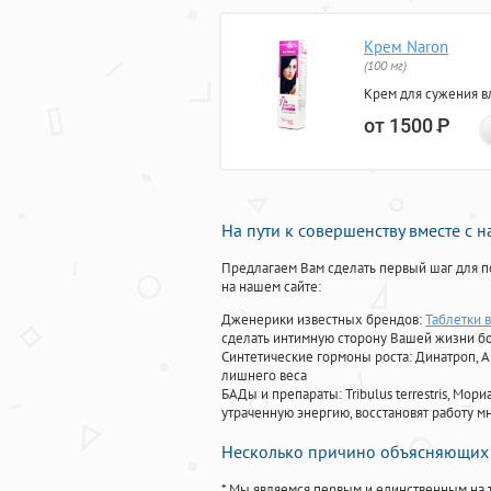
Крем Naron
(100 мг)
Крем для сужения в
от 1500
Р
На пути к совершенству вместе с 
Предлагаем Вам сделать первый шаг для п
на нашем сайте:
Дженерики известных брендов:
Таблетки 
сделать интимную сторону Вашей жизни б
Синтетические гормоны роста
: Динатроп, 
лишнего веса
БАДы и препараты:
Tribulus terrestris, М
утраченную энергию, восстановят работу мн
Несколько причино объясняющих 
* Мы являемся первым и единственным на 