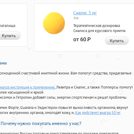
Сиалис 5 мг
5мг
лагалища
Терапевтическая дозировка
Сиалиса для курсового приема
Купить
от 60
Р
Купить
нами
олноценной счастливой инитмной жизни. Вам помогут средства, придагаемые
виагра инструкция к применению
, Левитра и Сиалис, а также Попперсы помогут
олее насыщенной и яркой
Ансомон и Гетропин добавят силы, энергии спортсменам и решат проблемы
ориамин Форте, Guarana и Экдистерон повысят выносливость организма, вернут
огих внутренних органов, омолодят кожу, и,
Как действует виагра 50 мг
.
Почему нужно покупать именно у нас?
территории России торговым представителем по продаже препаратов