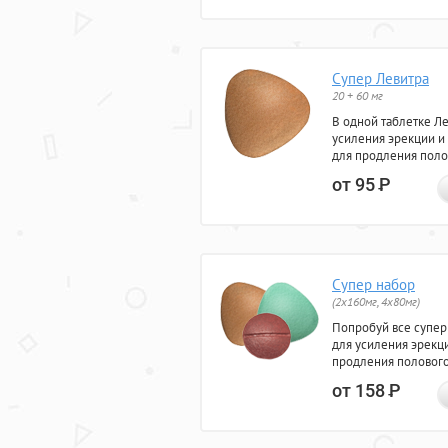
Супер Левитра
20 + 60 мг
В одной таблетке Л
усиления эрекции и
для продления поло
от 95
Р
Супер набор
(2х160мг, 4х80мг)
Попробуй все супер
для усиления эрекц
продления полового
от 158
Р