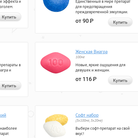
е эффекта и
Единственный в мире препарат
коголем.
для предотвращения
преждевременной эякуляции.
Купить
от 90
Р
Купить
Женская Виагра
100мг
препараты в
Новые, яркие ощущения для
агра и
девушек и женщин.
от 116
Р
Купить
Купить
кий
Софт набор
(3x100мг, 3x20мг)
 наиболее
Выбери софт-препарат на свой
арат.
вкус!