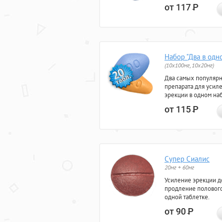
от 117
Р
Набор "Два в одн
(10x100мг, 10x20мг)
Два самых популяр
препарата для усил
эрекции в одном на
от 115
Р
Супер Сиалис
20мг + 60мг
Усиление эрекции до
продление полового
одной таблетке.
от 90
Р