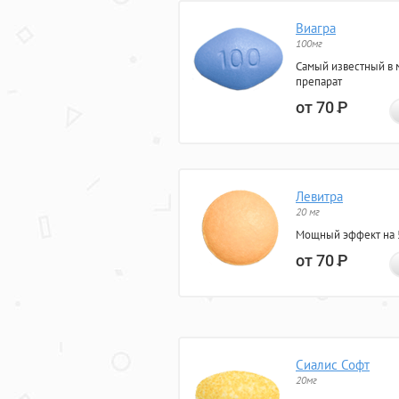
Виагра
100мг
Самый известный в 
препарат
от 70
Р
Левитра
20 мг
Мощный эффект на 5
от 70
Р
Сиалис Софт
20мг