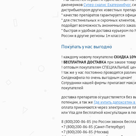
дженериков
Супер сиалис Екатеринбург
, 
дистрибьютором других известных препар
* качество препаратов гарантируется офи
* для стестинельных и скромных клиентов,
подойдет возможность анонимныого заказа
* быстрая и удобная доставка курьером по 
России в другие регионы 1м классом
Покупать у нас выгодно
! каждому новому покупателю
СКИДКА 10
!
БЕСПЛАТНАЯ ДОСТАВКА
при заказе товар
! оптовым покупателям СПЕЦИАЛЬНЫЕ цены
! так же у нас постоянно проводятся раз
Силденафила по очень выгодным ценам!
Cотрудники нашей фирмы прилагают макси
покупателей
доставка препаратов осуществляется без в
потенции, а так же
Где купить дапоксетин в
оплата принимаются через электронные пл
или Visa для бесплатной консультации в л
8
(800
)200-86-85
(
по России звонок беспла
+7
(800
)200-86-85
(
Санкт-Петербург)
+7
(800
)200-86-85
(
Москва)