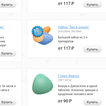
от 117
Р
Купить
Купить
ом"
Набор "Три в одном"
(10x100мг, 20x20мг)
ных
Большой набор из 3-х
ения
препаратов.
боре!
от 117
Р
Купить
Купить
Супер Виагра
100 + 60 мг
 36 часов и
Виагра и Дапоксетин в одной
 акта в
таблетке. Усиление эрекции и
продление полового акта!
от 90
Р
Купить
Купить