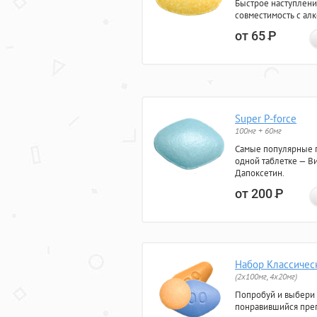
Быстрое наступлени
совместимость с ал
от 65
Р
Super P-force
100мг + 60мг
Самые популярные 
одной таблетке — Ви
Дапоксетин.
от 200
Р
Набор Классичес
(2x100мг, 4x20мг)
Попробуй и выбери
понравившийся преп