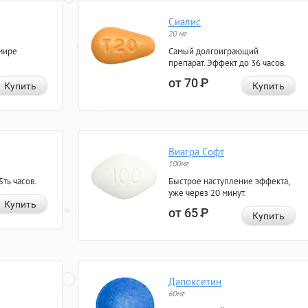
Сиалис
20 мг
мире
Самый долгоиграющий
препарат. Эффект до 36 часов.
от 70
Р
Купить
Купить
Виагра Софт
100мг
ть часов.
Быстрое наступление эффекта,
уже через 20 минут.
Купить
от 65
Р
Купить
Дапоксетин
60мг