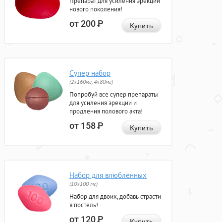
Препарат для усиления эрекции
нового поколения!
от 200
Р
Купить
Супер набор
(2х160мг, 4х80мг)
Попробуй все супер препараты
для усиления эрекции и
продления полового акта!
от 158
Р
Купить
Набор для влюбленных
(10х100 мг)
Набор для двоих, добавь страсти
в постель!
от 120
Р
Купить