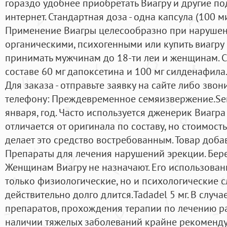
гораздо удобнее приобретать Виагру и другие п
интернет. Стандартная доза - одна капсула (100 
Применение Виагры целесообразно при нарушен
органическими, психогенными или купить виагру
принимать мужчинам до 18-ти леи и женщинам. С
составе 60 мг дапоксетина и 100 мг силденафила
Для заказа - отправьте заявку на сайте либо зво
телефону: Преждевременное семяизвержение.Se
января, год. Часто используется дженерик Виагра 
отличается от оригинала по составу, но стоимост
делает это средство востребованным. Товар доб
Препараты для лечения нарушений эрекции. Бер
Женщинам Виагру не назначают. Его использован
только физиологические, но и психологические с
действительно долго длится.Tadadel 5 мг. В слу
препаратов, прохождения терапии по лечению р
наличии тяжелых заболеваний крайне рекоменду