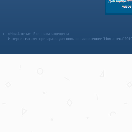
«Моя Аптека» | Все права защищены
Интернет-магазин препаратов для повышения потенции “Моя аптека” 201