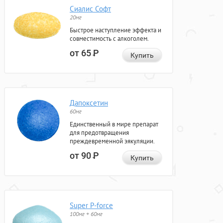
Сиалис Софт
20мг
Быстрое наступление эффекта и
совместимость с алкоголем.
от 65
Р
Купить
Дапоксетин
60мг
Единственный в мире препарат
для предотвращения
преждевременной эякуляции.
от 90
Р
Купить
Super P-force
100мг + 60мг