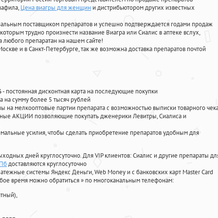
нафила
,
Цена виагры для женщин
и дистрибьютором других известных
циальным поставщиком препаратов и успешно подтверждается годами продаж
 которым трудно произнести название Виагра или Сиалис в аптеке вслух,
 любого препаратан на нашем сайте!
Москве и в Санкт-Петербурге, так же возможна доставка препаратов почтой
%
- постоянная дисконтная карта на последующие покупки
а на сумму более 5 тысяч рублей
 на мелкооптовые партии препарата с возможностью выписки товарного чек
личные АКЦИИ позволяющие покупать дженерики Левитры, Сиалиса и
мальные усилия, чтобы сделать приобретение препаратов удобным для
ыходных дней круглосуточно. Для VIP клиентов: Сиалис и другие препараты дл
СПб
доставляются круглосуточно
атежные системы Яндекс Деньги, Web Money и с банковских карт Master Card
юбое время можно обратиться
»
по многоканальным телефонам:
тный),