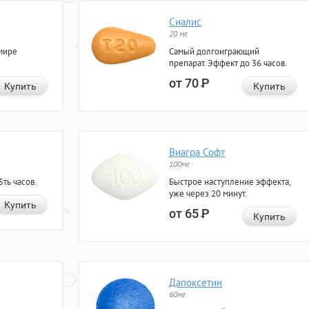
Сиалис
20 мг
мире
Самый долгоиграющий
препарат. Эффект до 36 часов.
от 70
Р
Купить
Купить
Виагра Софт
100мг
ть часов.
Быстрое наступление эффекта,
уже через 20 минут.
Купить
от 65
Р
Купить
Дапоксетин
60мг