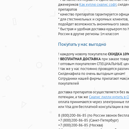
дженериков
Как куплю сиалис софт
, силде
препаратов
* качество препаратов гарантируется офи
* для стестинельных и скромных клиентов,
подойдет возможность анонимныого заказа
* быстрая и удобная доставка курьером по 
России в другие регионы 1м классом
Покупать у нас выгодно
! каждому новому покупателю
СКИДКА 10
!
БЕСПЛАТНАЯ ДОСТАВКА
при заказе товар
! оптовым покупателям СПЕЦИАЛЬНЫЕ цены
! так же у нас постоянно проводятся раз
Силденафила по очень выгодным ценам!
Cотрудники нашей фирмы прилагают макси
покупателей
доставка препаратов осуществляется без в
потенции, а так же
Сиалис лилли купить в 
оплата принимаются через электронные пл
или Visa для бесплатной консультации в л
8
(800
)200-86-85
(
по России звонок беспла
+7
(800
)200-86-85
(
Санкт-Петербург)
+7
(800
)200-86-85
(
Москва)