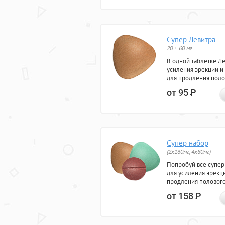
Супер Левитра
20 + 60 мг
В одной таблетке Л
усиления эрекции и
для продления поло
от 95
Р
Супер набор
(2х160мг, 4х80мг)
Попробуй все супер
для усиления эрекц
продления полового
от 158
Р