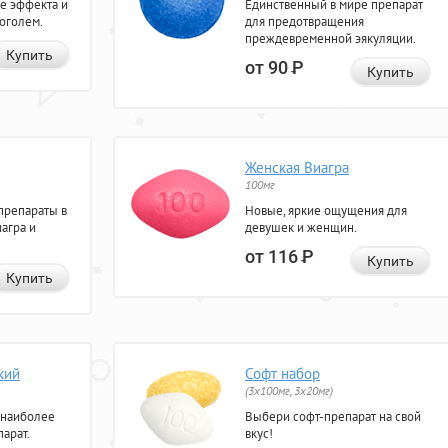
е эффекта и
Единственный в мире препарат
коголем.
для предотвращения
преждевременной эякуляции.
Купить
от 90
Р
Купить
Женская Виагра
100мг
препараты в
Новые, яркие ощущения для
агра и
девушек и женщин.
от 116
Р
Купить
Купить
кий
Софт набор
(3x100мг, 3x20мг)
 наиболее
Выбери софт-препарат на свой
арат.
вкус!