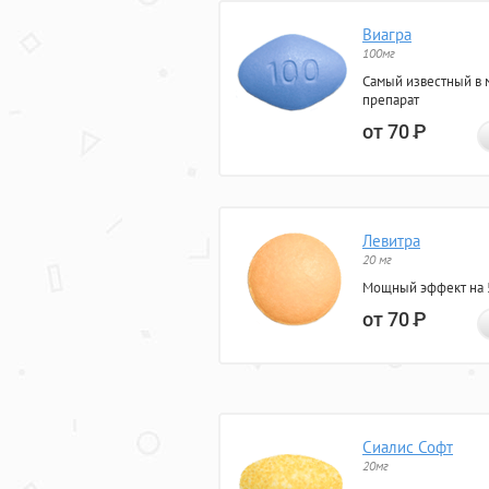
Виагра
100мг
Самый известный в 
препарат
от 70
Р
Левитра
20 мг
Мощный эффект на 5
от 70
Р
Сиалис Софт
20мг