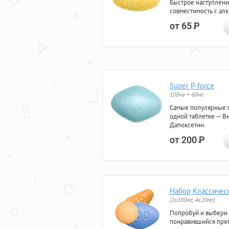
Быстрое наступлени
совместимость с ал
от 65
Р
Super P-force
100мг + 60мг
Самые популярные 
одной таблетке — Ви
Дапоксетин.
от 200
Р
Набор Классичес
(2x100мг, 4x20мг)
Попробуй и выбери
понравившийся преп