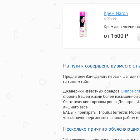
Крем Naron
(100 мг)
Крем для сужения в
от 1500
Р
На пути к совершенству вместе с 
Предлагаем Вам сделать первый шаг для п
на нашем сайте:
Дженерики известных брендов:
Виагра оп
сторону Вашей жизни более насыщенной 
Синтетические гормоны роста
: Динатроп, 
лишнего веса
БАДы и препараты:
Tribulus terrestris, М
утраченную энергию, восстановят работу мн
Несколько причино объясняющих 
* Мы являемся первым и единственным на 