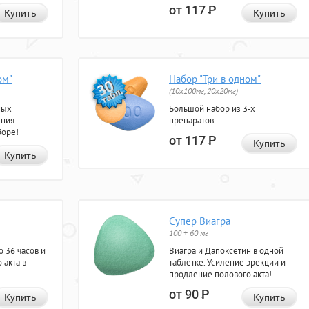
от 117
Р
Купить
Купить
ом"
Набор "Три в одном"
(10x100мг, 20x20мг)
ных
Большой набор из 3-х
ения
препаратов.
боре!
от 117
Р
Купить
Купить
Супер Виагра
100 + 60 мг
 36 часов и
Виагра и Дапоксетин в одной
 акта в
таблетке. Усиление эрекции и
продление полового акта!
от 90
Р
Купить
Купить