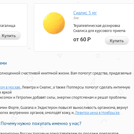
Сиалис 5 мг
5мг
лагалища
Терапевтическая дозировка
Сиалиса для курсового приема
Купить
от 60
Р
Купить
нами
олноценной счастливой инитмной жизни. Вам помогут средства, придагаемые
том в москве
, Левитра и Сиалис, а также Попперсы помогут сделать интимную
и яркой
Ансомон и Гетропин добавят силы, энергии спортсменам и решат проблемы
ориамин Форте, Guarana и Экдистерон повысят выносливость организма, вернут
огих внутренних органов, омолодят кожу, и,
Левитра цена в Ноябрьске
.
Почему нужно покупать именно у нас?
территории России торговым представителем по продаже препаратов