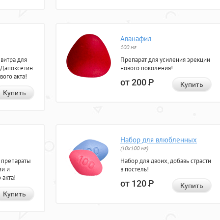
Аванафил
100 мг
евитра для
Препарат для усиления эрекции
 Дапоксетин
нового поколения!
вого акта!
от 200
Р
Купить
Купить
Набор для влюбленных
(10х100 мг)
 препараты
Набор для двоих, добавь страсти
ии и
в постель!
 акта!
от 120
Р
Купить
Купить