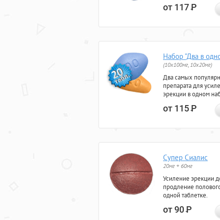
от 117
Р
Набор "Два в одн
(10x100мг, 10x20мг)
Два самых популяр
препарата для усил
эрекции в одном на
от 115
Р
Супер Сиалис
20мг + 60мг
Усиление эрекции до
продление полового
одной таблетке.
от 90
Р