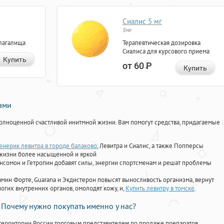
Сиалис 5 мг
5мг
лагалища
Терапевтическая дозировка
Сиалиса для курсового приема
Купить
от 60
Р
Купить
нами
олноценной счастливой инитмной жизни. Вам помогут средства, придагаемые
енерик левитра в городе балаково
, Левитра и Сиалис, а также Попперсы
 жизни более насыщенной и яркой
Ансомон и Гетропин добавят силы, энергии спортсменам и решат проблемы
ориамин Форте, Guarana и Экдистерон повысят выносливость организма, вернут
огих внутренних органов, омолодят кожу, и,
Купить левитру в томске
.
Почему нужно покупать именно у нас?
территории России торговым представителем по продаже препаратов