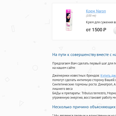
Крем Naron
(100 мг)
Крем для сужения в
от 1500
Р
На пути к совершенству вместе с 
Предлагаем Вам сделать первый шаг для п
на нашем сайте:
Дженерики известных брендов:
Купить дж
помогут сделать интимную сторону Вашей
Синтетические гормоны роста
: Динатроп, 
лишнего веса
БАДы и препараты:
Tribulus terrestris, М
утраченную энергию, восстановят работу мн
Несколько причино объясняющих 
* Мы являемся первым и единственным на 