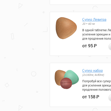
Супер Левитра
20 + 60 мг
В одной таблетке Л
усиления эрекции и
для продления поло
от 95
Р
Супер набор
(2х160мг, 4х80мг)
Попробуй все супер
для усиления эрекц
продления полового
от 158
Р