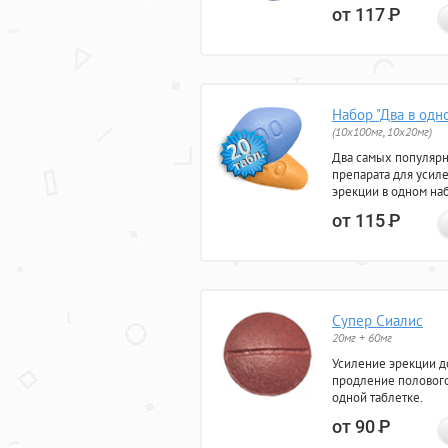
от 117
Р
Набор "Два в одн
(10x100мг, 10x20мг)
Два самых популяр
препарата для усил
эрекции в одном на
от 115
Р
Супер Сиалис
20мг + 60мг
Усиление эрекции до
продление полового
одной таблетке.
от 90
Р