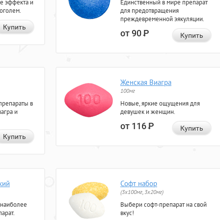
е эффекта и
Единственный в мире препарат
коголем.
для предотвращения
преждевременной эякуляции.
Купить
от 90
Р
Купить
Женская Виагра
100мг
препараты в
Новые, яркие ощущения для
агра и
девушек и женщин.
от 116
Р
Купить
Купить
кий
Софт набор
(3x100мг, 3x20мг)
 наиболее
Выбери софт-препарат на свой
арат.
вкус!