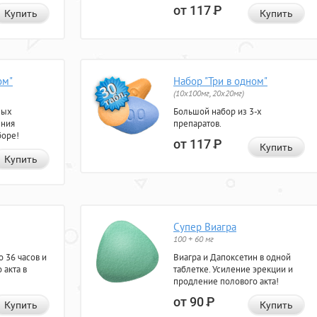
от 117
Р
Купить
Купить
ом"
Набор "Три в одном"
(10x100мг, 20x20мг)
ных
Большой набор из 3-х
ения
препаратов.
боре!
от 117
Р
Купить
Купить
Супер Виагра
100 + 60 мг
 36 часов и
Виагра и Дапоксетин в одной
 акта в
таблетке. Усиление эрекции и
продление полового акта!
от 90
Р
Купить
Купить