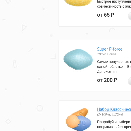
Быстрое наступлени
совместимость с ал
от 65
Р
Super P-force
100мг + 60мг
Самые популярные 
одной таблетке — Ви
Дапоксетин.
от 200
Р
Набор Классичес
(2x100мг, 4x20мг)
Попробуй и выбери
понравившийся преп