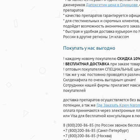
дженериков
Дапоксетин цена в Одинцове
,
препаратов
* качество препаратов гарантируется офи
* для стестинельных и скромных клиентов,
подойдет возможность анонимныого заказа
* быстрая и удобная доставка курьером по 
России в другие регионы 1м классом
Покупать у нас выгодно
! каждому новому покупателю
СКИДКА 10
!
БЕСПЛАТНАЯ ДОСТАВКА
при заказе товар
! оптовым покупателям СПЕЦИАЛЬНЫЕ цены
! так же у нас постоянно проводятся раз
Силденафила по очень выгодным ценам!
Cотрудники нашей фирмы прилагают макси
покупателей
доставка препаратов осуществляется без в
потенции, а так же
Где Заказать Крем Naro
оплата принимаются через электронные пл
или Visa для бесплатной консультации в л
8
(800
)200-86-85
(
по России звонок беспла
+7
(800
)200-86-85
(
Санкт-Петербург)
+7
(800
)200-86-85
(
Москва)