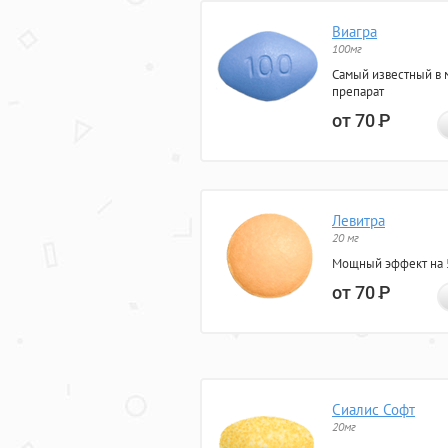
Виагра
100мг
Самый известный в 
препарат
от 70
Р
Левитра
20 мг
Мощный эффект на 5
от 70
Р
Сиалис Софт
20мг