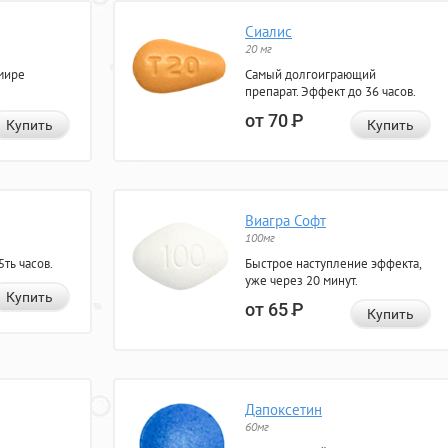
Сиалис
20 мг
мире
Самый долгоиграющий
препарат. Эффект до 36 часов.
от 70
Р
Купить
Купить
Виагра Софт
100мг
ть часов.
Быстрое наступление эффекта,
уже через 20 минут.
Купить
от 65
Р
Купить
Дапоксетин
60мг