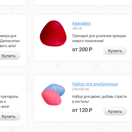
Аванафил
100 мг
евитра для
Препарат для усиления эрекции
 Дапоксетин
нового поколения!
вого акта!
от 200
Р
Купить
Купить
Набор для влюбленных
(10х100 мг)
 препараты
Набор для двоих, добавь страсти
ии и
в постель!
 акта!
от 120
Р
Купить
Купить