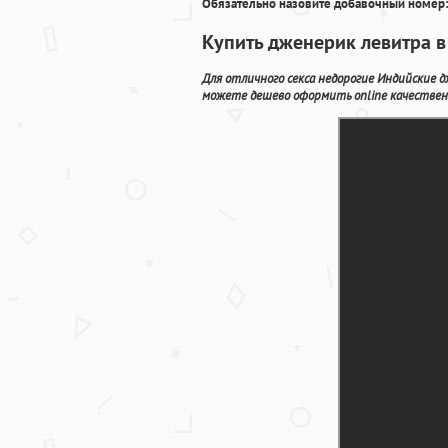
Обязательно назовите добавочный номер:
Купить дженерик левитра в
Для отличного секса недорогие Индийские 
можете дешево оформить online качественн