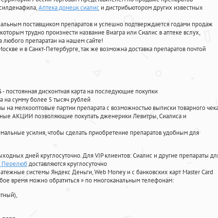
 силденафила
,
Аптека донецк сиалис
и дистрибьютором других известных
циальным поставщиком препаратов и успешно подтверждается годами продаж
 которым трудно произнести название Виагра или Сиалис в аптеке вслух,
 любого препаратан на нашем сайте!
Москве и в Санкт-Петербурге, так же возможна доставка препаратов почтой
%
- постоянная дисконтная карта на последующие покупки
а на сумму более 5 тысяч рублей
 на мелкооптовые партии препарата с возможностью выписки товарного чек
личные АКЦИИ позволяющие покупать дженерики Левитры, Сиалиса и
мальные усилия, чтобы сделать приобретение препаратов удобным для
ыходных дней круглосуточно. Для VIP клиентов: Сиалис и другие препараты дл
n Перелюб
доставляются круглосуточно
атежные системы Яндекс Деньги, Web Money и с банковских карт Master Card
юбое время можно обратиться
»
по многоканальным телефонам:
тный),