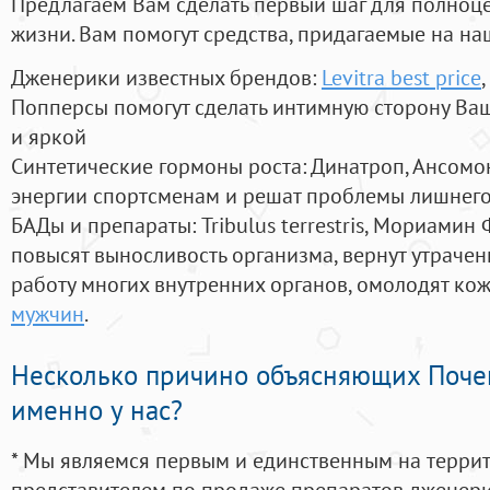
Предлагаем Вам сделать первый шаг для полноц
жизни. Вам помогут средства, придагаемые на на
Дженерики известных брендов:
Levitra best price
Попперсы помогут сделать интимную сторону В
и яркой
Синтетические гормоны роста
: Динатроп, Ансомо
энергии спортсменам и решат проблемы лишнего
БАДы и препараты:
Tribulus terrestris, Мориамин
повысят выносливость организма, вернут утрачен
работу многих внутренних органов, омолодят кожу
мужчин
.
Несколько причино объясняющих Поче
именно у нас?
* Мы являемся первым и единственным на терри
представителем по продаже препаратов дженер