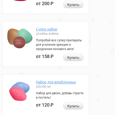
от 200
Р
Купить
Супер набор
(2х160мг, 4х80мг)
Попробуй все супер препараты
для усиления эрекции и
продления полового акта!
от 158
Р
Купить
Набор для влюбленных
(10х100 мг)
Набор для двоих, добавь страсти
в постель!
от 120
Р
Купить