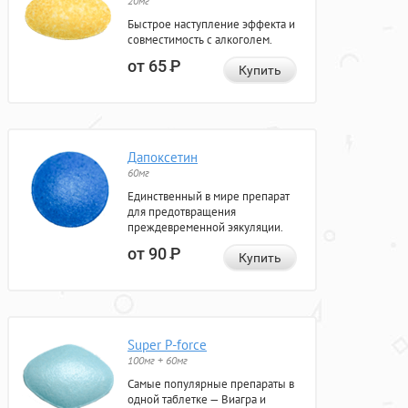
20мг
Быстрое наступление эффекта и
совместимость с алкоголем.
от 65
Р
Купить
Дапоксетин
60мг
Единственный в мире препарат
для предотвращения
преждевременной эякуляции.
от 90
Р
Купить
Super P-force
100мг + 60мг
Самые популярные препараты в
одной таблетке — Виагра и