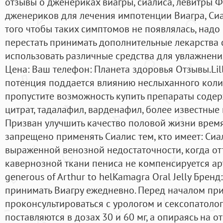
отзывы о дженериках виагры, сиалиса, левитры 
дженериков для лечения импотенции Виагра, Сиал
того чтобы таких симптомов не появлялась, надо
перестать принимать дополнительные лекарства с
использовать различные средства для увлажнени
Цена: Ваш телефон: Планета здоровья Отзывы.Lilly
потенция поддается влиянию неслыханного коли
пропустите возможность купить препараты соде
цитрат, тадалафил, варденафил, более известные 
Призван улучшить качество половой жизни время
запрещено применять Сиалис тем, кто имеет: Сиа
выраженной венозной недостаточности, когда от
кавернозной ткани пениса не компенсируется ар
generous of Arthur to helKamagra Oral Jelly Брен
принимать Виагру ежедневно. Перед началом при
проконсультироваться с урологом и сексопатолог
поставляются в дозах 30 и 60 мг, а опираясь на 