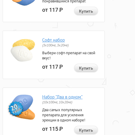
понравившийся препарат.
от 117
Р
Купить
Софт набор
(3x100мг, 3x20мг)
Выбери софт-препарат на свой
вкус!
от 117
Р
Купить
Набор "Два в одном"
(10x100мг, 10x20мг)
Два самых популярных
препарата для усиления
эрекции в одном наборе!
от 115
Р
Купить