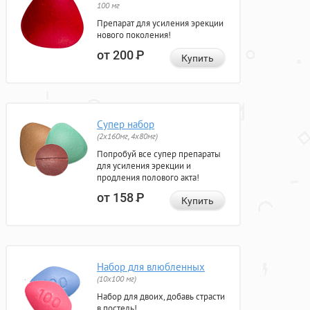
100 мг
Препарат для усиления эрекции
нового поколения!
от 200
Р
Купить
Супер набор
(2х160мг, 4х80мг)
Попробуй все супер препараты
для усиления эрекции и
продления полового акта!
от 158
Р
Купить
Набор для влюбленных
(10х100 мг)
Набор для двоих, добавь страсти
в постель!