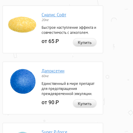
Сиалис Софт
20мг
Быстрое наступление эффекта и
совместимость с алкоголем.
от 65
Р
Купить
Дапоксетин
60мг
Единственный в мире препарат
для предотвращения
преждевременной эякуляции.
от 90
Р
Купить
Super P-force