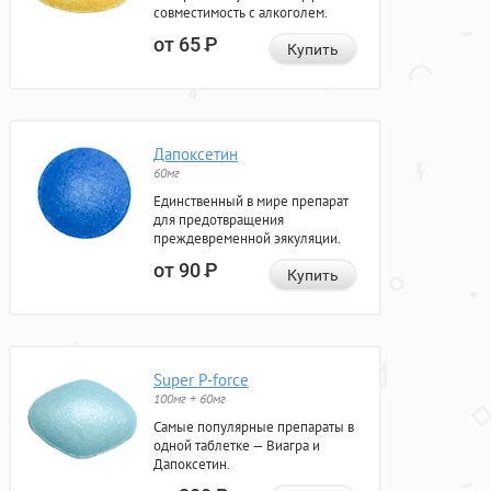
совместимость с алкоголем.
от 65
Р
Купить
Дапоксетин
60мг
Единственный в мире препарат
для предотвращения
преждевременной эякуляции.
от 90
Р
Купить
Super P-force
100мг + 60мг
Самые популярные препараты в
одной таблетке — Виагра и
Дапоксетин.