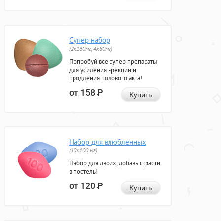
Супер набор
(2х160мг, 4х80мг)
Попробуй все супер препараты
для усиления эрекции и
продления полового акта!
от 158
Р
Купить
Набор для влюбленных
(10х100 мг)
Набор для двоих, добавь страсти
в постель!
от 120
Р
Купить