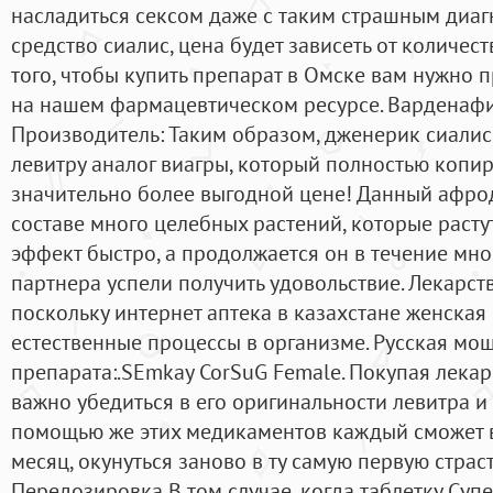
насладиться сексом даже с таким страшным диаг
средство сиалис, цена будет зависеть от количест
того, чтобы купить препарат в Омске вам нужно
на нашем фармацевтическом ресурсе. Варденафил
Производитель: Таким образом, дженерик сиалис 
левитру аналог виагры, который полностью копи
значительно более выгодной цене! Данный афро
составе много целебных растений, которые растут
эффект быстро, а продолжается он в течение мно
партнера успели получить удовольствие. Лекарст
поскольку интернет аптека в казахстане женская 
естественные процессы в организме. Русская мощ
препарата:.SEmkay CorSuG Female. Покупая лекар
важно убедиться в его оригинальности левитра и 
помощью же этих медикаментов каждый сможет 
месяц, окунуться заново в ту самую первую страст
Передозировка В том случае, когда таблетку Суп