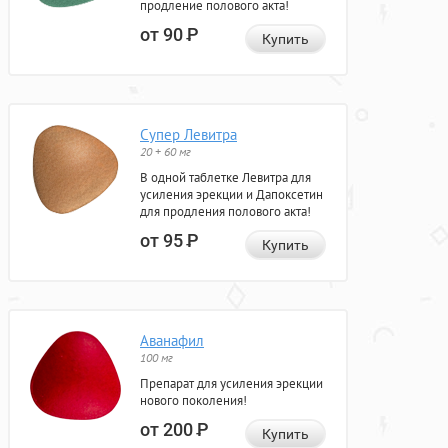
продление полового акта!
от 90
Р
Купить
Супер Левитра
20 + 60 мг
В одной таблетке Левитра для
усиления эрекции и Дапоксетин
для продления полового акта!
от 95
Р
Купить
Аванафил
100 мг
Препарат для усиления эрекции
нового поколения!
от 200
Р
Купить