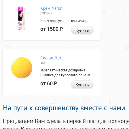
Крем Naron
(100 мг)
Крем для сужения влагалища
от 1500
Р
Купить
Сиалис 5 мг
5мг
Терапевтическая дозировка
Сиалиса для курсового приема
от 60
Р
Купить
На пути к совершенству вместе с нами
Предлагаем Вам сделать первый шаг для полноц
жизни. Вам помогут средства, придагаемые на на