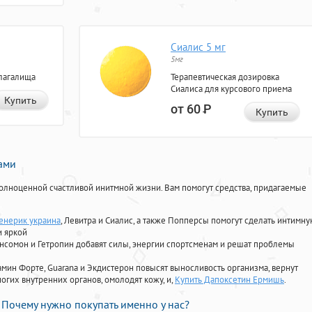
Сиалис 5 мг
5мг
лагалища
Терапевтическая дозировка
Сиалиса для курсового приема
Купить
от 60
Р
Купить
нами
олноценной счастливой инитмной жизни. Вам помогут средства, придагаемые
енерик украина
, Левитра и Сиалис, а также Попперсы помогут сделать интимну
и яркой
Ансомон и Гетропин добавят силы, энергии спортсменам и решат проблемы
ориамин Форте, Guarana и Экдистерон повысят выносливость организма, вернут
огих внутренних органов, омолодят кожу, и,
Купить Дапоксетин Ермишь
.
Почему нужно покупать именно у нас?