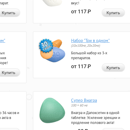
арат.
вкус!
от 117
Р
Купить
Купить
ом"
Набор "Три в одном"
(10x100мг, 20x20мг)
ных
Большой набор из 3-х
ения
препаратов.
боре!
от 117
Р
Купить
Купить
Супер Виагра
100 + 60 мг
 36 часов и
Виагра и Дапоксетин в одной
 акта в
таблетке. Усиление эрекции и
продление полового акта!