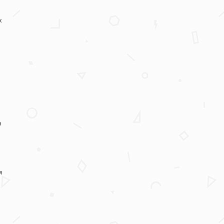
х
а
я