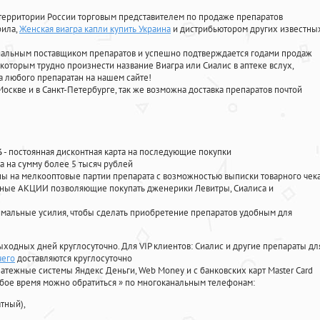
территории России торговым представителем по продаже препаратов
фила
,
Женская виагра капли купить Украина
и дистрибьютором других известны
циальным поставщиком препаратов и успешно подтверждается годами продаж
 которым трудно произнести название Виагра или Сиалис в аптеке вслух,
 любого препаратан на нашем сайте!
Москве и в Санкт-Петербурге, так же возможна доставка препаратов почтой
%
- постоянная дисконтная карта на последующие покупки
а на сумму более 5 тысяч рублей
 на мелкооптовые партии препарата с возможностью выписки товарного чек
личные АКЦИИ позволяющие покупать дженерики Левитры, Сиалиса и
мальные усилия, чтобы сделать приобретение препаратов удобным для
ыходных дней круглосуточно. Для VIP клиентов: Сиалис и другие препараты дл
чего
доставляются круглосуточно
атежные системы Яндекс Деньги, Web Money и с банковских карт Master Card
юбое время можно обратиться
»
по многоканальным телефонам:
тный),