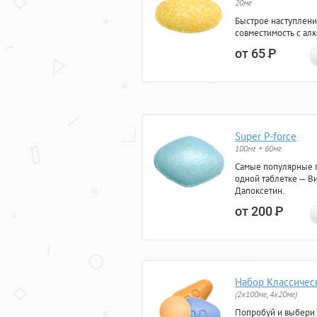
20мг
Быстрое наступлени
совместимость с ал
от 65
Р
Super P-force
100мг + 60мг
Самые популярные 
одной таблетке — Ви
Дапоксетин.
от 200
Р
Набор Классичес
(2x100мг, 4x20мг)
Попробуй и выбери