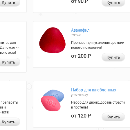
от 90
Р
Купить
Купить
Аванафил
100 мг
евитра для
Препарат для усиления эрекции
 Дапоксетин
нового поколения!
вого акта!
от 200
Р
Купить
Купить
Набор для влюбленных
(10х100 мг)
 препараты
Набор для двоих, добавь страсти
ии и
в постель!
 акта!
от 120
Р
Купить
Купить