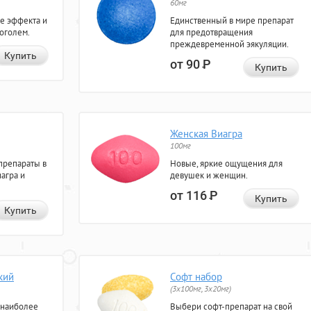
60мг
е эффекта и
Единственный в мире препарат
коголем.
для предотвращения
преждевременной эякуляции.
Купить
от 90
Р
Купить
Женская Виагра
100мг
препараты в
Новые, яркие ощущения для
агра и
девушек и женщин.
от 116
Р
Купить
Купить
кий
Софт набор
(3x100мг, 3x20мг)
 наиболее
Выбери софт-препарат на свой