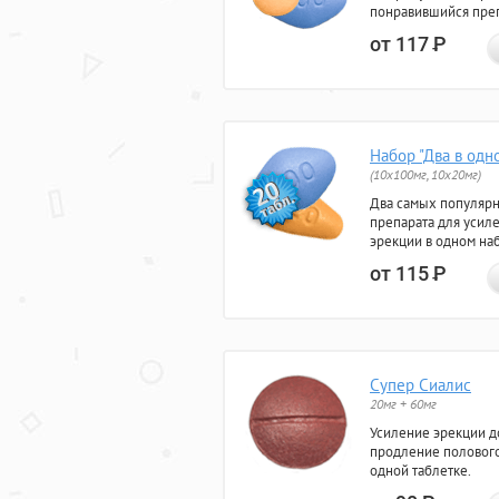
понравившийся преп
от 117
Р
Набор "Два в одн
(10x100мг, 10x20мг)
Два самых популяр
препарата для усил
эрекции в одном на
от 115
Р
Супер Сиалис
20мг + 60мг
Усиление эрекции до
продление полового
одной таблетке.