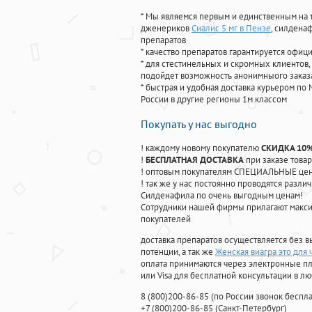
* Мы являемся первым и единственным на 
дженериков
Сиалис 5 мг в Пензе
, силдена
препаратов
* качество препаратов гарантируется офи
* для стестинельных и скромных клиентов,
подойдет возможность анонимныого заказа
* быстрая и удобная доставка курьером по 
России в другие регионы 1м классом
Покупать у нас выгодно
! каждому новому покупателю
СКИДКА 10
!
БЕСПЛАТНАЯ ДОСТАВКА
при заказе товар
! оптовым покупателям СПЕЦИАЛЬНЫЕ цены
! так же у нас постоянно проводятся раз
Силденафила по очень выгодным ценам!
Cотрудники нашей фирмы прилагают макси
покупателей
доставка препаратов осуществляется без в
потенции, а так же
Женская виагра это для 
оплата принимаются через электронные пл
или Visa для бесплатной консультации в л
8
(800
)200-86-85
(
по России звонок беспла
+7
(800
)200-86-85
(
Санкт-Петербург)