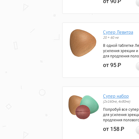
от 90
Р
Супер Левитра
20 + 60 мг
В одной таблетке Л
усиления эрекции и
для продления поло
от 95
Р
Супер набор
(2х160мг, 4х80мг)
Попробуй все супер
для усиления эрекц
продления полового
от 158
Р