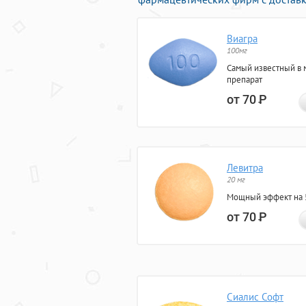
Виагра
100мг
Самый известный в 
препарат
от 70
Р
Левитра
20 мг
Мощный эффект на 5
от 70
Р
Сиалис Софт