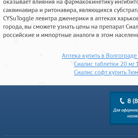
оказывает влияния на фармакокинетику ингибит
саквинавира и ритонавира, являющихся субстра
CYSuToggle левитра дженерики в аптеках харько
города, вы сможете узнать цены на препарат Сиал
российские и импортные аналоги в этом населен
Аптека купить в Волгограде
Сиалис таблетки 20 мг 
Сиалис софт купить Тю