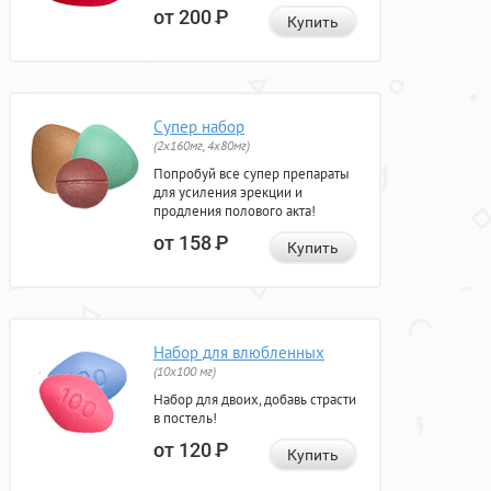
от 200
Р
Купить
Супер набор
(2х160мг, 4х80мг)
Попробуй все супер препараты
для усиления эрекции и
продления полового акта!
от 158
Р
Купить
Набор для влюбленных
(10х100 мг)
Набор для двоих, добавь страсти
в постель!
от 120
Р
Купить