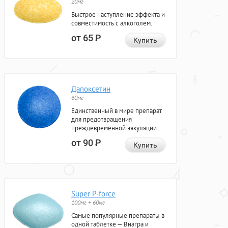
20мг
Быстрое наступление эффекта и
совместимость с алкоголем.
от 65
Р
Купить
Дапоксетин
60мг
Единственный в мире препарат
для предотвращения
преждевременной эякуляции.
от 90
Р
Купить
Super P-force
100мг + 60мг
Самые популярные препараты в
одной таблетке — Виагра и