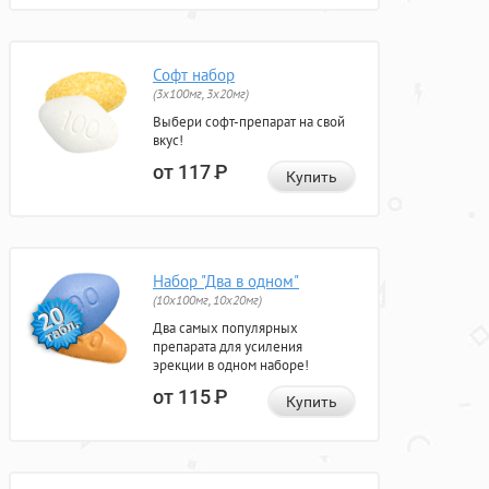
Софт набор
(3x100мг, 3x20мг)
Выбери софт-препарат на свой
вкус!
от 117
Р
Купить
Набор "Два в одном"
(10x100мг, 10x20мг)
Два самых популярных
препарата для усиления
эрекции в одном наборе!
от 115
Р
Купить