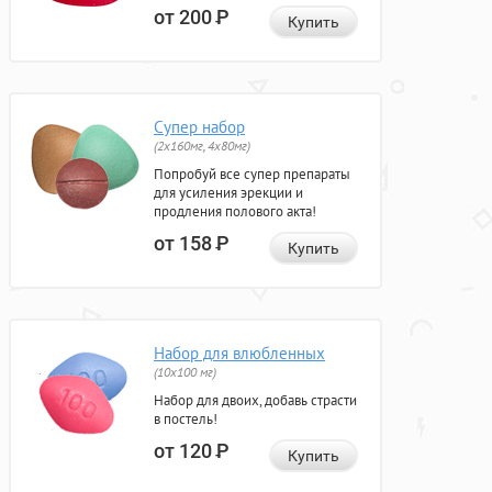
от 200
Р
Купить
Супер набор
(2х160мг, 4х80мг)
Попробуй все супер препараты
для усиления эрекции и
продления полового акта!
от 158
Р
Купить
Набор для влюбленных
(10х100 мг)
Набор для двоих, добавь страсти
в постель!
от 120
Р
Купить