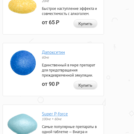
20мг
Быстрое наступление эффекта и
совместимость с алкоголем.
от 65
Р
Купить
Дапоксетин
60мг
Единственный в мире препарат
для предотвращения
преждевременной эякуляции.
от 90
Р
Купить
Super P-force
100мг + 60мг
Самые популярные препараты в
одной таблетке — Виагра и