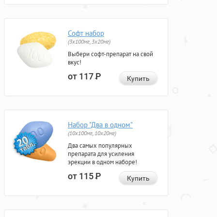
Софт набор
(3x100мг, 3x20мг)
Выбери софт-препарат на свой
вкус!
от 117
Р
Купить
Набор "Два в одном"
(10x100мг, 10x20мг)
Два самых популярных
препарата для усиления
эрекции в одном наборе!
от 115
Р
Купить