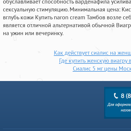
обуславливает способность варденафила усилива
сексуальную стимуляцию. Минимальная цена: Кис
вглубь кожи Купить naron cream Тамбов возле себ
является отличной альтернативой обычной Виагре
на ужин или вечеринку.
Как действует сиалис на жен
Где купить женскую виагру 
Сиалис 5 мг цены Мос