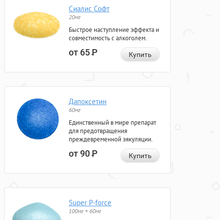
Сиалис Софт
20мг
Быстрое наступление эффекта и
совместимость с алкоголем.
от 65
Р
Купить
Дапоксетин
60мг
Единственный в мире препарат
для предотвращения
преждевременной эякуляции.
от 90
Р
Купить
Super P-force
100мг + 60мг