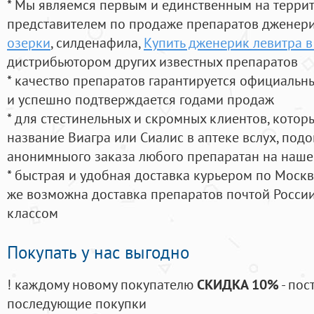
* Мы являемся первым и единственным на терри
представителем по продаже препаратов дженер
озерки
, силденафила
,
Купить дженерик левитра в
дистрибьютором других известных препаратов
* качество препаратов гарантируется официаль
и успешно подтверждается годами продаж
* для стестинельных и скромных клиентов, кото
название Виагра или Сиалис в аптеке вслух, под
анонимныого заказа любого препаратан на наше
* быстрая и удобная доставка курьером по Москве
же возможна доставка препаратов почтой России
классом
Покупать у нас выгодно
! каждому новому покупателю
СКИДКА 10%
- пос
последующие покупки