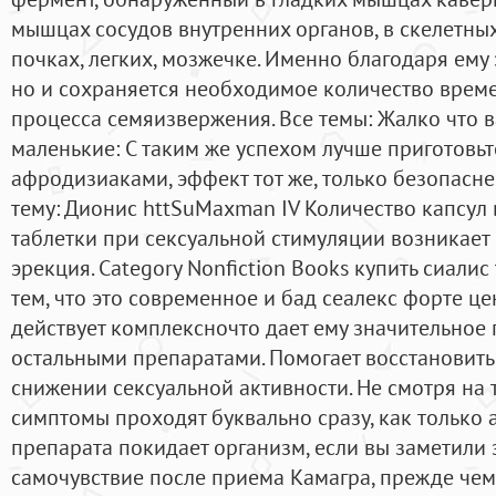
мышцах сосудов внутренних органов, в скелетны
почках, легких, мозжечке. Именно благодаря ему 
но и сохраняется необходимое количество време
процесса семяизвержения. Все темы: Жалко что 
маленькие: С таким же успехом лучше приготовьт
афродизиаками, эффект тот же, только безопасн
тему: Дионис httSuMaxman IV Количество капсул 
таблетки при сексуальной стимуляции возникает
эрекция. Category Nonfiction Books купить сиалис
тем, что это современное и бад сеалекс форте це
действует комплексночто дает ему значительное
остальными препаратами. Помогает восстановит
снижении сексуальной активности. Не смотря на 
симптомы проходят буквально сразу, как только
препарата покидает организм, если вы заметили 
самочувствие после приема Камагра, прежде чем