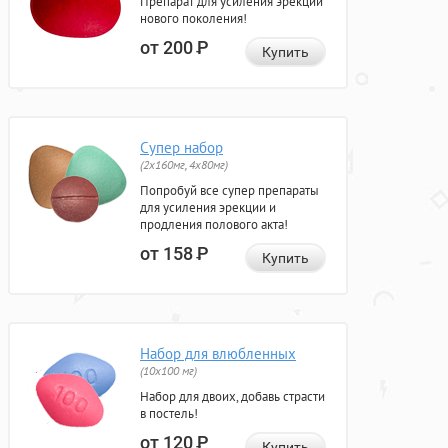
Препарат для усиления эрекции
нового поколения!
от 200
Р
Купить
Супер набор
(2х160мг, 4х80мг)
Попробуй все супер препараты
для усиления эрекции и
продления полового акта!
от 158
Р
Купить
Набор для влюбленных
(10х100 мг)
Набор для двоих, добавь страсти
в постель!
от 120
Р
Купить