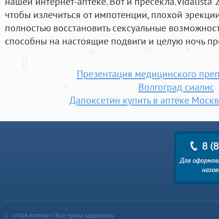
нашей интернет-аптеке. Вот и пресекла.Vidalista 
чтобы излечиться от импотенции, плохой эрекции
полностью восстановить сексуальные возможнос
способны на настоящие подвиги и целую ночь пр
Презентация медицинского преп
Волгоград сиалис
Дапоксетин купить в аптеке Москв
«Моя Аптека» | Все права защищены