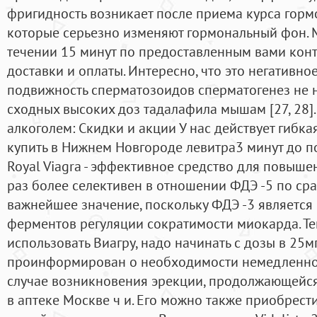
фригидность возникает после приема курса горм
которые серьезно изменяют гормональный фон. 
течении 15 минут по предоставленным вами конт
доставки и оплаты. Интересно, что это негативно
подвижность сперматозоидов сперматогенез не 
сходных высоких доз тадалафила мышам [27, 28].
алкоголем: Скидки и акции У нас действует гибка
купить в Нижнем Новгороде левитра3 минут до по
Royal Viagra - эффективное средство для повыше
раз более селективен в отношении ФДЭ -5 по сра
важнейшее значение, поскольку ФДЭ -3 является
ферментов регуляции сократимости миокарда. Те
использовать Виагру, надо начинать с дозы в 25м
проинформирован о необходимости немедленног
случае возникновения эрекции, продолжающейся
в аптеке Москве ч и. Его можно также приобрес