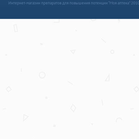
Интернет-магазин препаратов для повышения потенции “Моя аптека” 201