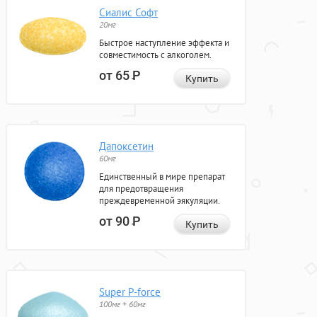
Сиалис Софт
20мг
Быстрое наступление эффекта и
совместимость с алкоголем.
от 65
Р
Купить
Дапоксетин
60мг
Единственный в мире препарат
для предотвращения
преждевременной эякуляции.
от 90
Р
Купить
Super P-force
100мг + 60мг