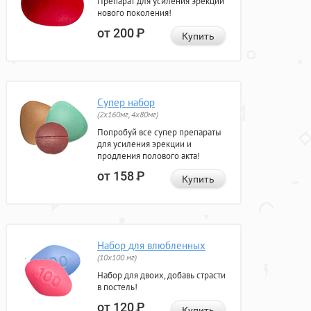
Препарат для усиления эрекции
нового поколения!
от 200
Р
Купить
Супер набор
(2х160мг, 4х80мг)
Попробуй все супер препараты
для усиления эрекции и
продления полового акта!
от 158
Р
Купить
Набор для влюбленных
(10х100 мг)
Набор для двоих, добавь страсти
в постель!
от 120
Р
Купить