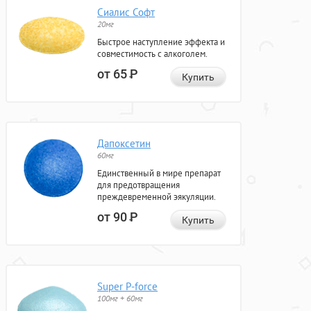
Сиалис Софт
20мг
Быстрое наступление эффекта и
совместимость с алкоголем.
от 65
Р
Купить
Дапоксетин
60мг
Единственный в мире препарат
для предотвращения
преждевременной эякуляции.
от 90
Р
Купить
Super P-force
100мг + 60мг