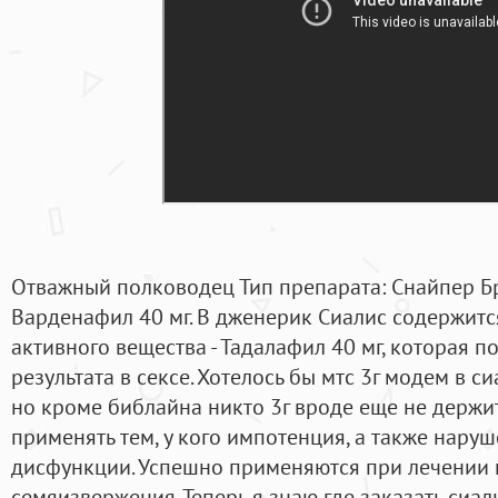
Отважный полководец Тип препарата: Снайпер Б
Варденафил 40 мг. В дженерик Сиалис содержит
активного вещества - Тадалафил 40 мг, которая 
результата в сексе. Хотелось бы мтс 3г модем в 
но кроме библайна никто 3г вроде еще не держит
применять тем, у кого импотенция, а также нару
дисфункции. Успешно применяются при лечении
семяизвержения. Теперь я знаю где заказать сиали