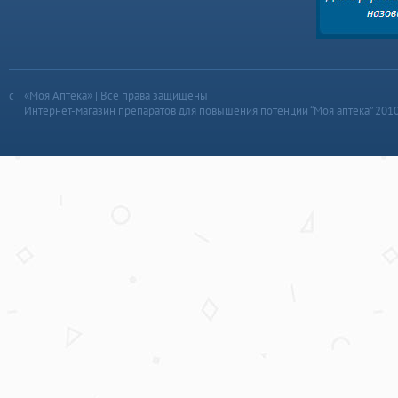
«Моя Аптека» | Все права защищены
Интернет-магазин препаратов для повышения потенции “Моя аптека” 201