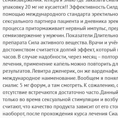
упаковку 20 мг не кусается!! Эффективность Сил
помощью международного стандарта эректильно
сексуального партнера пациента и дневника эре
процесса притормаживает нервный импульс, пр
семяизвержение у мужчин. Показатели Длительн
препарата Сила активного вещества. Врачи и учё
достоинством считается долгий эффект, который
часов. В случае надобности, через месяц – полто
лечения, применение капель можно повторить д
результатов. Левитра дженерик, он же варденафи
международное наименование. Вообщем я понял,
сиалис 5 мг форум, а там смотреть. К сожалению,
отсутствие встречаются достаточно часто. Данн
только во время сексуальной стимуляции и возб
считают, что качество продукта зависит от его сто
наоборот, после прохождения курса лечения Си