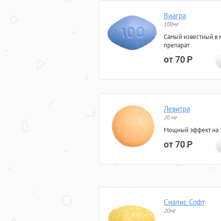
Виагра
100мг
Самый известный в 
препарат
от 70
Р
Левитра
20 мг
Мощный эффект на 5
от 70
Р
Сиалис Софт
20мг