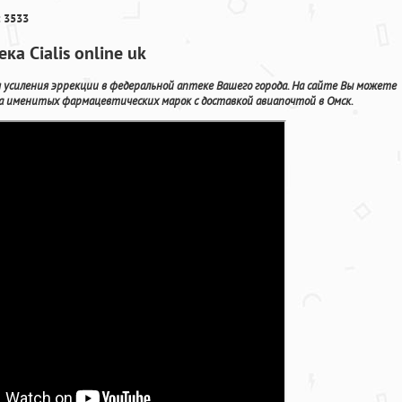
 3533
а Cialis online uk
усиления эррекции в федеральной аптеке Вашего города. На сайте Вы можете
ва именитых фармацевтических марок с доставкой авиапочтой в Омск.