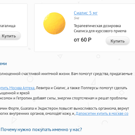
Сиалис 5 мг
5мг
лагалища
Терапевтическая дозировка
Сиалиса для курсового приема
Купить
от 60
Р
Купить
нами
олноценной счастливой инитмной жизни. Вам помогут средства, придагаемые
упить Москва Аптека
, Левитра и Сиалис, а также Попперсы помогут сделать
сыщенной и яркой
Ансомон и Гетропин добавят силы, энергии спортсменам и решат проблемы
ориамин Форте, Guarana и Экдистерон повысят выносливость организма, вернут
огих внутренних органов, омолодят кожу, и,
Дапоксетин купить в москве со
Почему нужно покупать именно у нас?