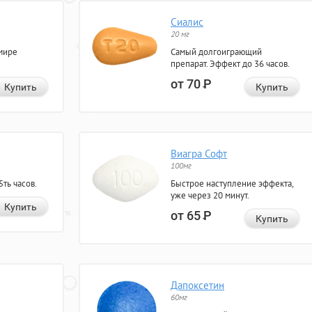
Сиалис
20 мг
мире
Самый долгоиграющий
препарат. Эффект до 36 часов.
от 70
Р
Купить
Купить
Виагра Софт
100мг
ть часов.
Быстрое наступление эффекта,
уже через 20 минут.
Купить
от 65
Р
Купить
Дапоксетин
60мг