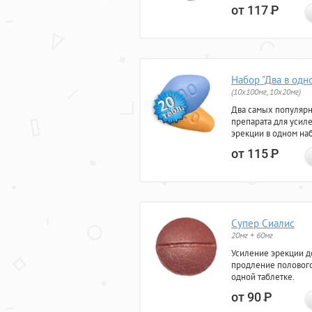
от 117
Р
Набор "Два в одн
(10x100мг, 10x20мг)
Два самых популяр
препарата для усил
эрекции в одном на
от 115
Р
Супер Сиалис
20мг + 60мг
Усиление эрекции до
продление полового
одной таблетке.
от 90
Р