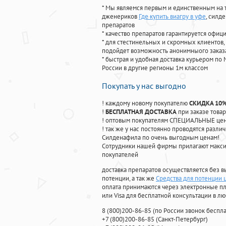
* Мы являемся первым и единственным на 
дженериков
Где купить виагру в уфе
, силд
препаратов
* качество препаратов гарантируется офи
* для стестинельных и скромных клиентов,
подойдет возможность анонимныого заказа
* быстрая и удобная доставка курьером по 
России в другие регионы 1м классом
Покупать у нас выгодно
! каждому новому покупателю
СКИДКА 10
!
БЕСПЛАТНАЯ ДОСТАВКА
при заказе товар
! оптовым покупателям СПЕЦИАЛЬНЫЕ цены
! так же у нас постоянно проводятся раз
Силденафила по очень выгодным ценам!
Cотрудники нашей фирмы прилагают макси
покупателей
доставка препаратов осуществляется без в
потенции, а так же
Средства для потенции 
оплата принимаются через электронные пл
или Visa для бесплатной консультации в л
8
(800
)200-86-85
(
по России звонок беспла
+7
(800
)200-86-85
(
Санкт-Петербург)