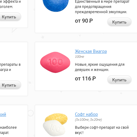
е эффекта и
Единственный в мире препарат
коголем.
для предотвращения
преждевременной эякуляции.
Купить
от 90
Р
Купить
Женская Виагра
100мг
препараты в
Новые, яркие ощущения для
агра и
девушек и женщин.
от 116
Р
Купить
Купить
кий
Софт набор
(3x100мг, 3x20мг)
 наиболее
Выбери софт-препарат на свой
арат.
вкус!