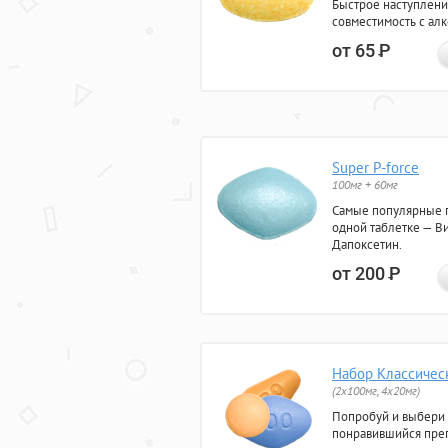
Быстрое наступлени
совместимость с ал
от 65
Р
Super P-force
100мг + 60мг
Самые популярные 
одной таблетке — Ви
Дапоксетин.
от 200
Р
Набор Классичес
(2x100мг, 4x20мг)
Попробуй и выбери
понравившийся преп