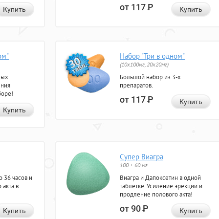
от 117
Р
Купить
Купить
ом"
Набор "Три в одном"
(10x100мг, 20x20мг)
ных
Большой набор из 3-х
ения
препаратов.
боре!
от 117
Р
Купить
Купить
Супер Виагра
100 + 60 мг
 36 часов и
Виагра и Дапоксетин в одной
 акта в
таблетке. Усиление эрекции и
продление полового акта!
от 90
Р
Купить
Купить