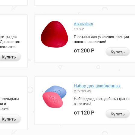
Аванафил
100 мг
евитра для
Препарат для усиления эрекции
 Дапоксетин
нового поколения!
вого акта!
от 200
Р
Купить
Купить
Набор для влюбленных
(10х100 мг)
 препараты
Набор для двоих, добавь страсти
ии и
в постель!
 акта!
от 120
Р
Купить
Купить