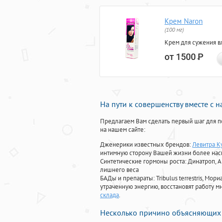
Крем Naron
(100 мг)
Крем для сужения в
от 1500
Р
На пути к совершенству вместе с 
Предлагаем Вам сделать первый шаг для п
на нашем сайте:
Дженерики известных брендов:
Левитра К
интимную сторону Вашей жизни более на
Синтетические гормоны роста
: Динатроп, 
лишнего веса
БАДы и препараты:
Tribulus terrestris, М
утраченную энергию, восстановят работу мн
склада
.
Несколько причино объясняющих 