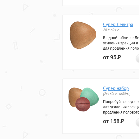
Супер Левитра
20 + 60 мг
В одной таблетке Л
усиления эрекции и
для продления поло
от 95
Р
Супер набор
(2х160мг, 4х80мг)
Попробуй все супер
для усиления эрекц
продления полового
от 158
Р