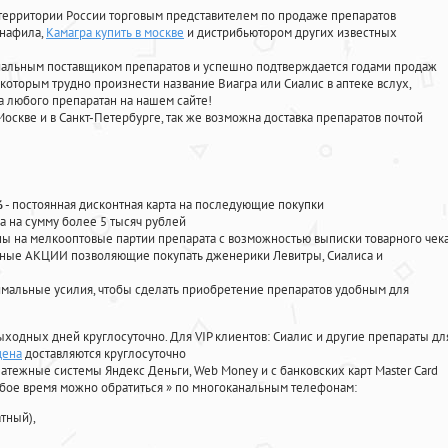
территории России торговым представителем по продаже препаратов
енафила
,
Камагра купить в москве
и дистрибьютором других известных
циальным поставщиком препаратов и успешно подтверждается годами продаж
 которым трудно произнести название Виагра или Сиалис в аптеке вслух,
 любого препаратан на нашем сайте!
Москве и в Санкт-Петербурге, так же возможна доставка препаратов почтой
%
- постоянная дисконтная карта на последующие покупки
а на сумму более 5 тысяч рублей
 на мелкооптовые партии препарата с возможностью выписки товарного чек
личные АКЦИИ позволяющие покупать дженерики Левитры, Сиалиса и
мальные усилия, чтобы сделать приобретение препаратов удобным для
ыходных дней круглосуточно. Для VIP клиентов: Сиалис и другие препараты дл
цена
доставляются круглосуточно
атежные системы Яндекс Деньги, Web Money и с банковских карт Master Card
юбое время можно обратиться
»
по многоканальным телефонам:
тный),